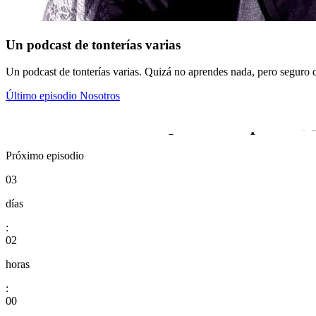
Un podcast de tonterías varias
Un podcast de tonterías varias. Quizá no aprendes nada, pero seguro q
Último episodio
Nosotros
Disfruta de un nuevo episodio del podcast d
Próximo episodio
03
días
:
02
horas
:
00