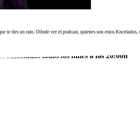
ue te ríes un rato. Dónde ver el podcast, quienes son estos Kncelados, t
e Kncelados todos los lunes a las 20:00h