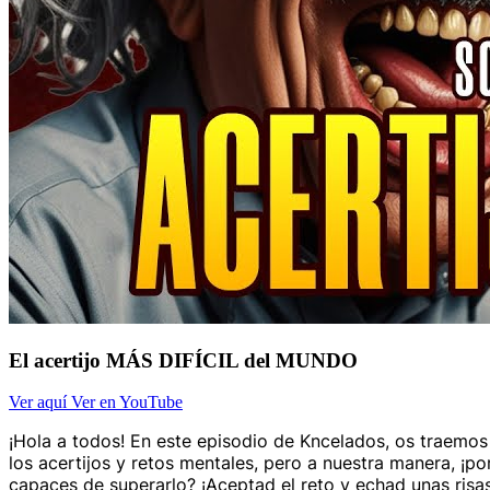
El acertijo MÁS DIFÍCIL del MUNDO
Ver aquí
Ver en YouTube
¡Hola a todos! En este episodio de Kncelados, os traemos
los acertijos y retos mentales, pero a nuestra manera, ¡p
capaces de superarlo? ¡Aceptad el reto y echad unas risas