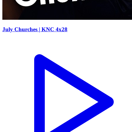
July Churches | KNC 4x28