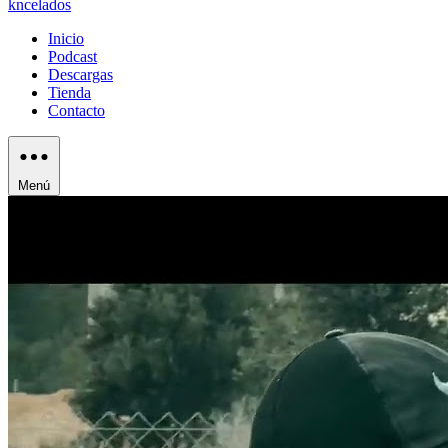
kncelados
Inicio
Podcast
Descargas
Tienda
Contacto
Menú