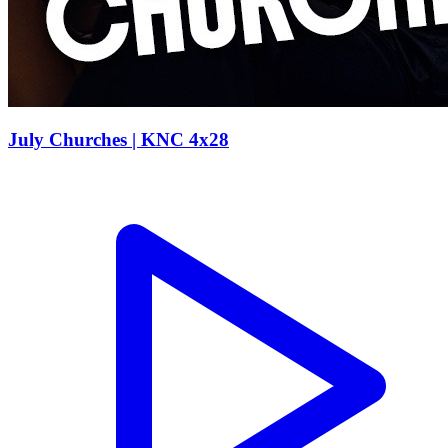
July Churches | KNC 4x28