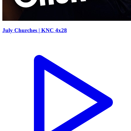
July Churches | KNC 4x28