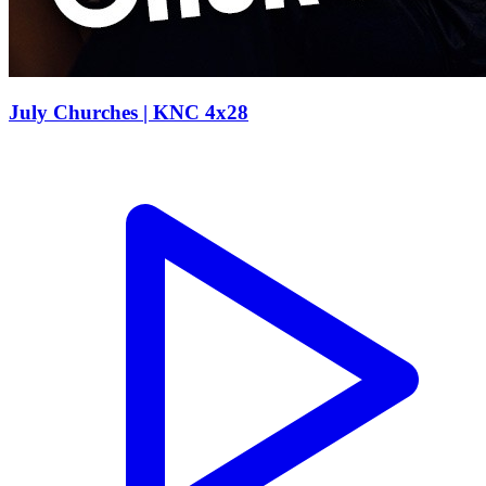
July Churches | KNC 4x28